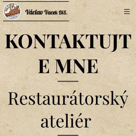
Václav
Vace
k DiS.
KONTAKTUJT
E MNE
Restaurátorský
ateliér